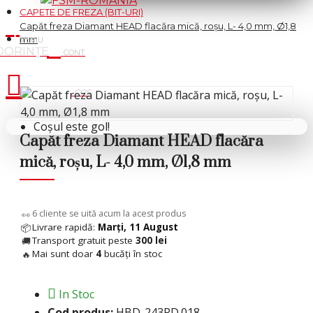
CAPETE DE FREZA (BIT-URI)
Capăt freza Diamant HEAD flacăra mică, roșu, L- 4,0 mm, Ø1,8
mm
Cosul tau
Coșul este gol!
Capăt freza Diamant HEAD flacăra
mică, roșu, L- 4,0 mm, Ø1,8 mm
11
cliente se uită acum la acest produs
👀
Livrare rapidă:
Marți, 11 August
📦
Transport gratuit peste
300 lei
🚚
Mai sunt doar
4
bucăți în stoc
🔥
In Stoc
Cod produs:
HBD-243RD.018