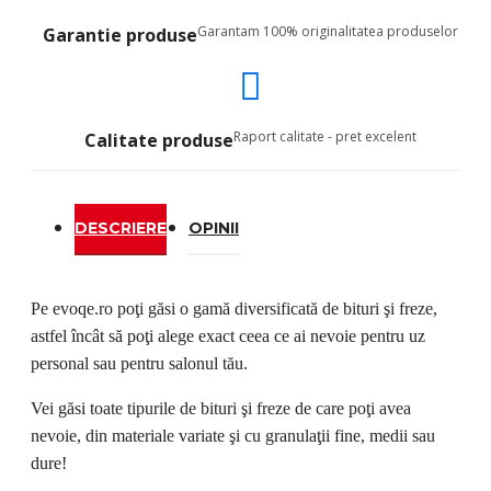
Garantam 100% originalitatea produselor
Garantie produse
Raport calitate - pret excelent
Calitate produse
DESCRIERE
OPINII
Pe evoqe.ro poţi găsi o gamă diversificată de bi
t
uri şi freze,
astfel
î
nc
ât
s
ă
poţi alege exact ceea ce ai nevoie pentru uz
personal sau pentru salonul tău.
Vei găsi toate tipurile de bi
turi
şi freze de care poţi avea
nevoie, din materiale variate şi cu granulaţii fine, medii sau
dure!