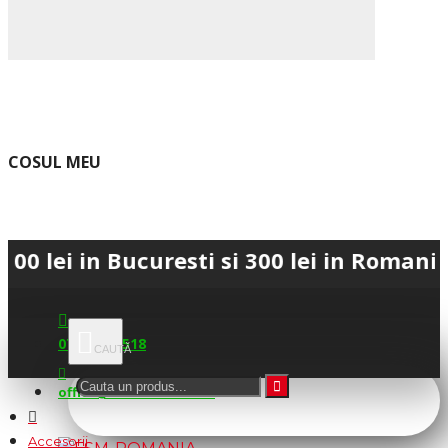
COSUL MEU
in Bucuresti si 300 lei in Romania • 💳 
0745.677.518
office@fsm-romania.ro
Accesorii