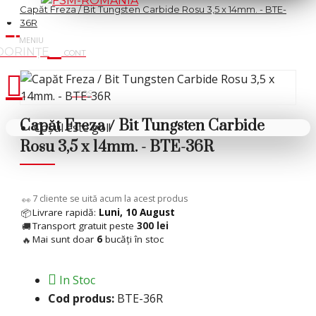
Capăt Freza / Bit Tungsten Carbide Rosu 3,5 x 14mm. - BTE-
36R
Cosul tau
Capăt Freza / Bit Tungsten Carbide
Coșul este gol!
Rosu 3,5 x 14mm. - BTE-36R
5
cliente se uită acum la acest produs
👀
Livrare rapidă:
Luni, 10 August
📦
Transport gratuit peste
300 lei
🚚
Mai sunt doar
6
bucăți în stoc
🔥
In Stoc
Cod produs:
BTE-36R